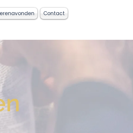
erenavonden
Contact
en