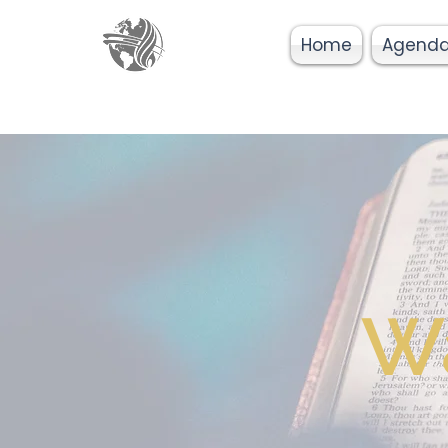
Home
Agend
Wa