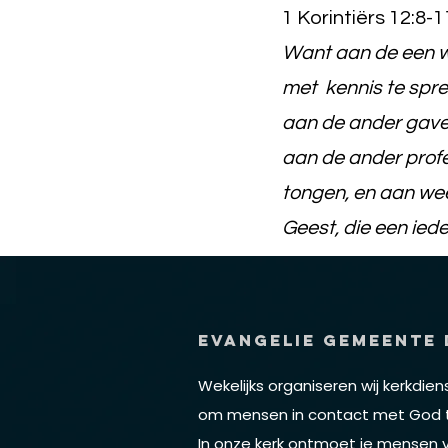
1 Korintiërs 12:8-1
Want aan de een w
met kennis te spre
aan de ander gave
aan de ander profe
tongen, en aan wee
Geest, die een ieder
Evangelie Gemeente 
Wekelijks organiseren wij kerkdien
om mensen
in contact met God 
In onze kerk ontmoet je mensen v