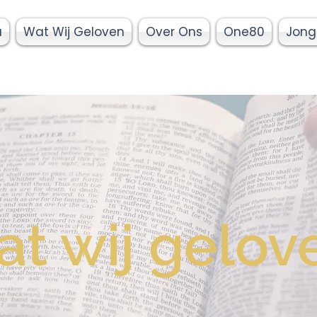
a
Wat Wij Geloven
Over Ons
One80
Jong
t wij gelov